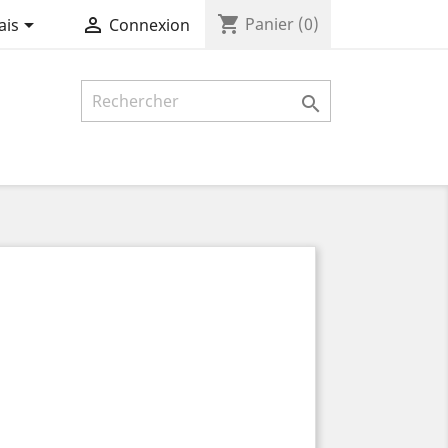
shopping_cart


Panier
(0)
ais
Connexion
